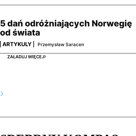
5 dań odróżniających Norwegię
od świata
ARTYKULY
Przemysław Saracen
ZAŁADUJ WIĘCEJ
TOP 5 W TYM TYGODNIU