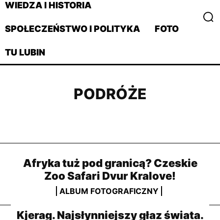
WIEDZA I HISTORIA
SPOŁECZEŃSTWO I POLITYKA
FOTO
TU LUBIN
PODRÓŻE
ALBUM FOTOGRAFICZNY
ALKOHOLE
ARTYKULY
ARTYKUŁY
ATRAKCJE
CHOROBY
Afryka tuż pod granicą? Czeskie
Zoo Safari Dvur Kralove!
ALBUM FOTOGRAFICZNY
Kjerag. Najsłynniejszy głaz świata.