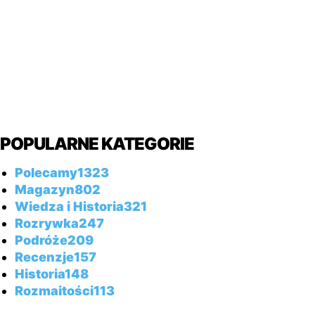
POPULARNE KATEGORIE
Polecamy
1323
Magazyn
802
Wiedza i Historia
321
Rozrywka
247
Podróże
209
Recenzje
157
Historia
148
Rozmaitości
113