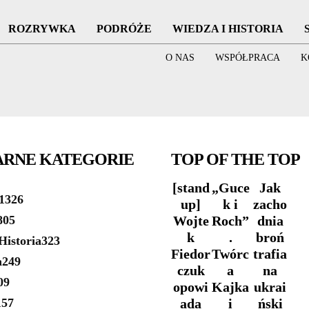
ROZRYWKA
PODRÓŻE
WIEDZA I HISTORIA
O NAS
WSPÓŁPRACA
K
ARNE KATEGORIE
TOP OF THE TOP
[stand
„Guce
Jak
1326
up]
k i
zacho
805
Wojte
Roch”
dnia
k
.
broń
Historia
323
Fiedor
Twórc
trafia
a
249
czuk
a
na
09
opowi
Kajka
ukrai
157
ada
i
ński