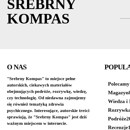
SREBRNY
KOMPAS
O NAS
POPUL
"Srebrny Kompas" to miejsce pełne
Polecamy
autorskich, ciekawych materiałów
obejmujących podróże, rozrywkę, wiedzę,
Magazyn
czy technologię. Od niedawna zajmujemy
Wiedza i 
się również tematyką zdrowia
Rozrywk
psychicznego. Interesujące, autorskie treści
sprawiają, że "Srebrny Kompas" jest dziś
Podróże
2
ważnym miejscem w internecie.
Recenzje