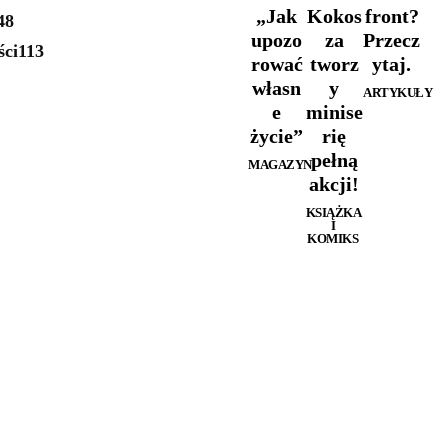
„Jak
Kokos
front?
48
upozo
za
Przecz
ści
113
rować
tworz
ytaj.
własn
y
ARTYKUŁY
e
minise
życie”
rię
pełną
MAGAZYN
akcji!
KSIĄŻKA
I
KOMIKS