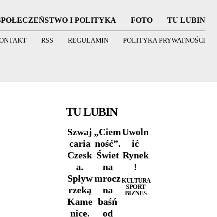
SPOŁECZEŃSTWO I POLITYKA
FOTO
TU LUBIN
ONTAKT
RSS
REGULAMIN
POLITYKA PRYWATNOŚCI
TU LUBIN
Szwaj
„Ciem
Uwoln
caria
ność”.
ić
Czesk
Świet
Rynek
a.
na
!
Spływ
mrocz
KULTURA
SPORT
rzeką
na
BIZNES
Kame
baśń
nice.
od