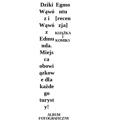
Dziki
Egmo
Wąwó
ntu
z i
[recen
Wąwó
zja]
z
KSIĄŻKA
I
Edmu
KOMIKS
nda.
Miejs
ca
obowi
ązkow
e dla
każde
go
turyst
y!
ALBUM
FOTOGRAFICZNY