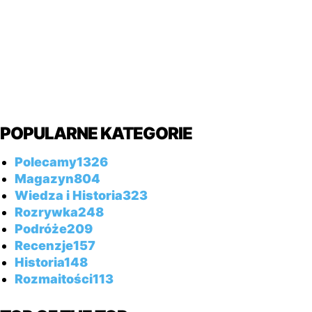
POPULARNE KATEGORIE
Polecamy
1326
Magazyn
804
Wiedza i Historia
323
Rozrywka
248
Podróże
209
Recenzje
157
Historia
148
Rozmaitości
113