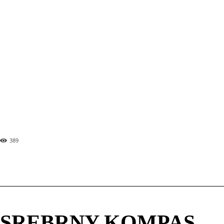
Szwajcaria Czeska. Spływ rzeką Kamenice.
Dziki Wąwóz i Wąwóz Edmunda. Miejsca
obowiązkowe dla każdego turysty!
„Ciemność”. Świetna mroczna baśń od
Egmontu [recenzja]
Uwolnić Rynek!
Lutujcie się, lutujcie! Historia lubińskiego
samorządu. [komentarz]
389
SREBRNY KOMPAS