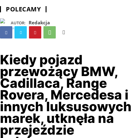
POLECAMY
Redakcja
AUTOR:
Kiedy pojazd
przewożący BMW,
Cadillaca, Range
Rovera, Mercedesa i
innych luksusowych
marek, utknęła na
przejeździe