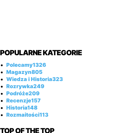
POPULARNE KATEGORIE
Polecamy
1326
Magazyn
805
Wiedza i Historia
323
Rozrywka
249
Podróże
209
Recenzje
157
Historia
148
Rozmaitości
113
TOP OF THE TOP