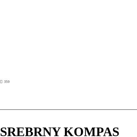
Wielka Brytania buduje myśliwiec z Japonią i
Włochami
„Sztuczna inteligencja” 25 lat później: film
Spielberga, który budzi większe obawy niż
kiedykolwiek
Nolan nie umie w kobiety, czyli jak spłycić
Odyseję
359
SREBRNY KOMPAS