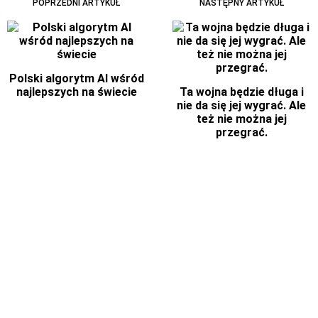
POPRZEDNI ARTYKUŁ
NASTĘPNY ARTYKUŁ
Polski algorytm AI wśród
najlepszych na świecie
Ta wojna będzie długa i
nie da się jej wygrać. Ale
też nie można jej
przegrać.
INNE TEGO AUTORA
Czego „Spider-Man: Brand New Day” uczy nas
o stracie i żałobie
Donald Trump, czyli zarażenie zwykłym złem