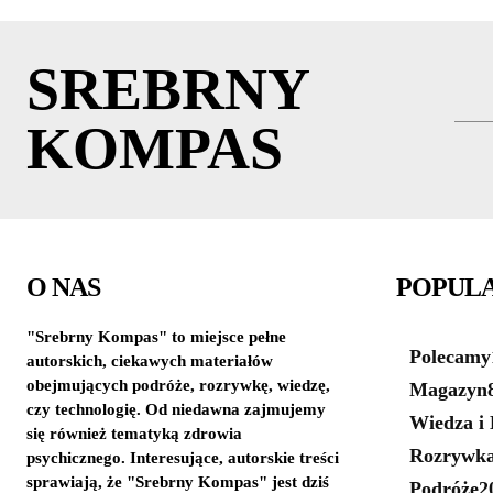
SREBRNY
KOMPAS
O NAS
POPUL
"Srebrny Kompas" to miejsce pełne
Polecamy
autorskich, ciekawych materiałów
obejmujących podróże, rozrywkę, wiedzę,
Magazyn
czy technologię. Od niedawna zajmujemy
Wiedza i 
się również tematyką zdrowia
Rozrywk
psychicznego. Interesujące, autorskie treści
sprawiają, że "Srebrny Kompas" jest dziś
Podróże
2