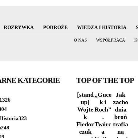
ROZRYWKA
PODRÓŻE
WIEDZA I HISTORIA
O NAS
WSPÓŁPRACA
K
ARNE KATEGORIE
TOP OF THE TOP
[stand
„Guce
Jak
1326
up]
k i
zacho
804
Wojte
Roch”
dnia
k
.
broń
Historia
323
Fiedor
Twórc
trafia
a
248
czuk
a
na
09