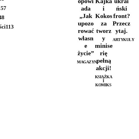
opowi
Kajka
ukrai
157
ada
i
ński
„Jak
Kokos
front?
48
upozo
za
Przecz
ści
113
rować
tworz
ytaj.
własn
y
ARTYKUŁY
e
minise
życie”
rię
pełną
MAGAZYN
akcji!
KSIĄŻKA
I
KOMIKS