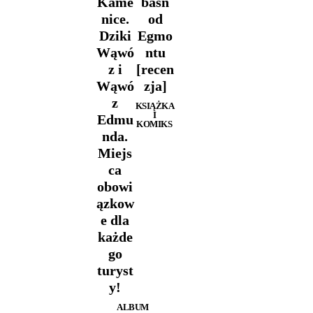
Kame
baśń
nice.
od
Dziki
Egmo
Wąwó
ntu
z i
[recen
Wąwó
zja]
z
KSIĄŻKA
I
Edmu
KOMIKS
nda.
Miejs
ca
obowi
ązkow
e dla
każde
go
turyst
y!
ALBUM