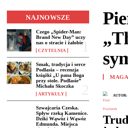
Pie
NAJNOWSZE
„T
Czego „Spider-Man:
Brand New Day” uczy
nas o stracie i żałobie
CZYTELNIA
sym
Smak, tradycja i serce
Podlasia – recenzja
książki „U pana Boga
MAGA
przy stole. Podlasie”
Michała Skoczka
ARTYKULY
AUTOR:
Szwajcaria Czeska.
Spływ rzeką Kamenice.
Trud
Dziki Wąwóz i Wąwóz
Edmunda. Miejsca