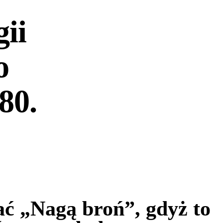
gii
o
80.
ać „Nagą broń”, gdyż to