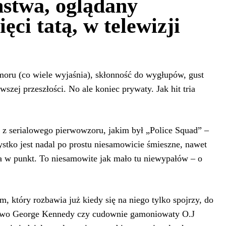
ństwa, oglądany
ęci tatą, w telewizji
umoru (co wiele wyjaśnia), skłonność do wygłupów, gust
szej przeszłości. No ale koniec prywaty. Jak hit tria
a z serialowego pierwowzoru, jakim był „Police Squad” –
stko jest nadal po prostu niesamowicie śmieszne, nawet
fia w punkt. To niesamowite jak mało tu niewypałów – o
, który rozbawia już kiedy się na niego tylko spojrzy, do
diowo George Kennedy czy cudownie gamoniowaty O.J