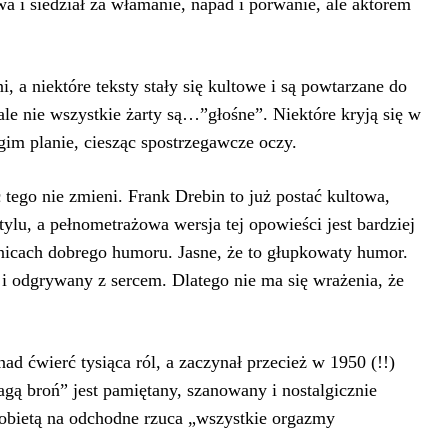
a i siedział za włamanie, napad i porwanie, ale aktorem
, a niektóre teksty stały się kultowe i są powtarzane do
le nie wszystkie żarty są…”głośne”. Niektóre kryją się w
ugim planie, ciesząc spostrzegawcze oczy.
c tego nie zmieni. Frank Drebin to już postać kultowa,
ylu, a pełnometrażowa wersja tej opowieści jest bardziej
ranicach dobrego humoru. Jasne, że to głupkowaty humor.
i odgrywany z sercem. Dlatego nie ma się wrażenia, że
nad ćwierć tysiąca ról, a zaczynał przecież w 1950 (!!)
agą broń” jest pamiętany, szanowany i nostalgicznie
kobietą na odchodne rzuca „wszystkie orgazmy