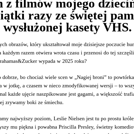
n z filmów mojego dzieci
iątki razy ze świętej pami
z wysłużonej kasety VHS.
tych obrazów, który ukształtował moje dzisiejsze poczucie h
 każdym razem otwiera wrota czasu i przenosi do tej szczęśliw
ahamas&Zucker wypada w 2025 roku?
 dobrze, bo chociaż wiele scen w „Nagiej broni” to powtórk
a w jotkę, a czasem w nieco zmodyfikowanej wersji – to wszy
emal każde ujęcie naszpikowane jest gagami, a większość tra
iej zrywamy boki ze śmiechu.
my najwyższy poziom, Leslie Nielsen jest tu po prostu królem
yszy mu piękna i powabna Priscilla Presley, świetny kome