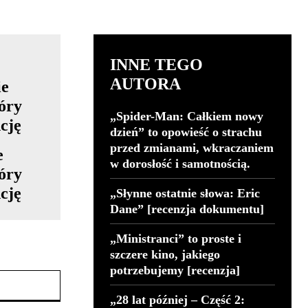
INNE TEGO
AUTORA
„Spider-Man: Całkiem nowy
dzień” to opowieść o strachu
przed zmianami, wkraczaniem
e
w dorosłość i samotnością.
tóry
cję
„Słynne ostatnie słowa: Eric
Dane” [recenzja dokumentu]
„Ministranci” to proste i
szczere kino, jakiego
potrzebujemy [recenzja]
Strona
Internetowa:
„28 lat później – Część 2: