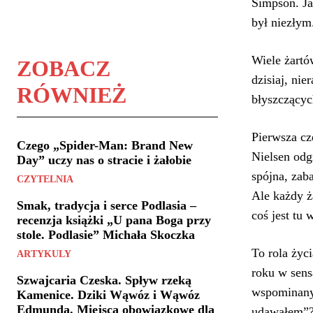
Simpson. Ja
był niezłym
Wiele żartó
ZOBACZ
dzisiaj, ni
RÓWNIEŻ
błyszczącyc
Pierwsza cz
Czego „Spider-Man: Brand New
Nielsen odg
Day” uczy nas o stracie i żałobie
spójna, zab
CZYTELNIA
Ale każdy ż
Smak, tradycja i serce Podlasia –
coś jest tu
recenzja książki „U pana Boga przy
stole. Podlasie” Michała Skoczka
To rola życi
ARTYKULY
roku w sens
Szwajcaria Czeska. Spływ rzeką
wspominany.
Kamenice. Dziki Wąwóz i Wąwóz
Edmunda. Miejsca obowiązkowe dla
udawałem”