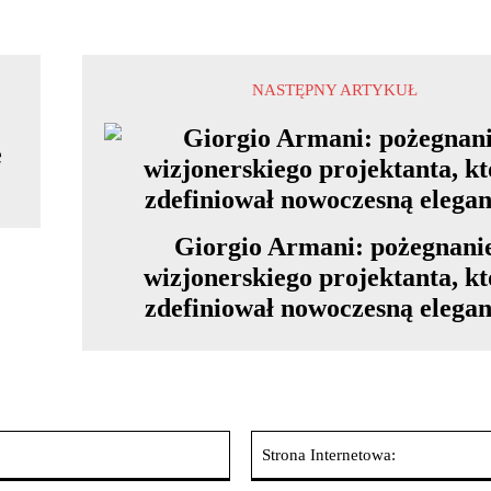
NASTĘPNY ARTYKUŁ
e
Giorgio Armani: pożegnani
wizjonerskiego projektanta, k
zdefiniował nowoczesną elegan
E-
mail: