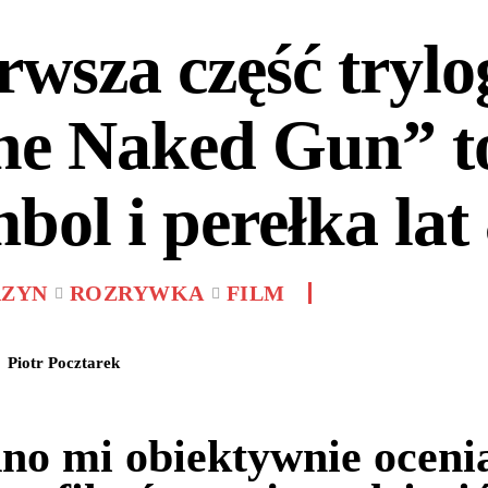
rwsza część trylo
he Naked Gun” t
bol i perełka lat 
ZYN
ROZRYWKA
FILM
Piotr Pocztarek
no mi obiektywnie oceni