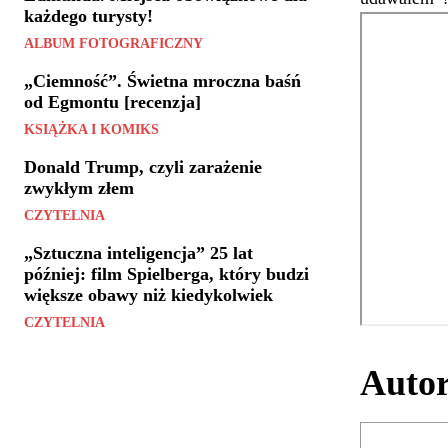
każdego turysty!
ALBUM FOTOGRAFICZNY
„Ciemność”. Świetna mroczna baśń
od Egmontu [recenzja]
KSIĄŻKA I KOMIKS
Donald Trump, czyli zarażenie
zwykłym złem
CZYTELNIA
„Sztuczna inteligencja” 25 lat
później: film Spielberga, który budzi
większe obawy niż kiedykolwiek
CZYTELNIA
Auto