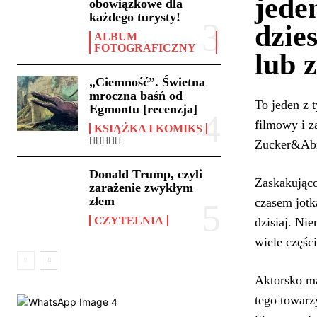
jede
obowiązkowe dla
każdego turysty!
dzies
ALBUM
FOTOGRAFICZNY
lub 
„Ciemność”. Świetna
mroczna baśń od
To jeden z 
Egmontu [recenzja]
filmowy i za
KSIĄŻKA I KOMIKS
Zucker&Abr
Donald Trump, czyli
Zaskakująco
zarażenie zwykłym
złem
czasem jotk
CZYTELNIA
dzisiaj. Ni
wiele częśc
Aktorsko ma
tego towarz