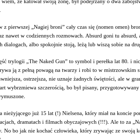
 wiem, że katował swoją żonę, był podejrzany o dwa zabójstw
.
w z pierwszej „Nagiej broni” cały czas się (nomen omen) broni
eraz nawet w codziennych rozmowach. Absurd goni tu absurd, a
h dialogach, albo spokojnie stoją, leżą lub wiszą sobie na dr
ęść trylogii „The Naked Gun” to symbol i perełka lat 80. i ni
rywa ją z pełną powagą na twarzy i robi to w mistrzowskim st
awniejsza, ostrzejsza, nie uznaje żadnych świętości, ale w g
art wybrzmiewa szczerością, bo był pisany, przygotowywany 
 wymuszone.
a nieżyjącego już 15 lat (!) Nielsena, który miał na koncie po
acjach, dramatach i filmach obyczajowych (!!!). Ale to za „N
 No bo jak nie kochać człowieka, który zrywając ze swoją 
?