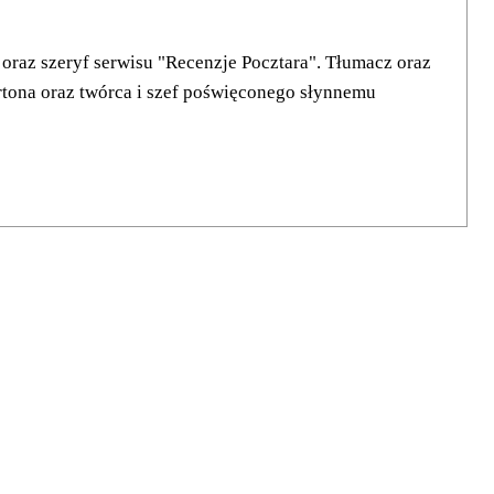
raz szeryf serwisu "Recenzje Pocztara". Tłumacz oraz
rtona oraz twórca i szef poświęconego słynnemu