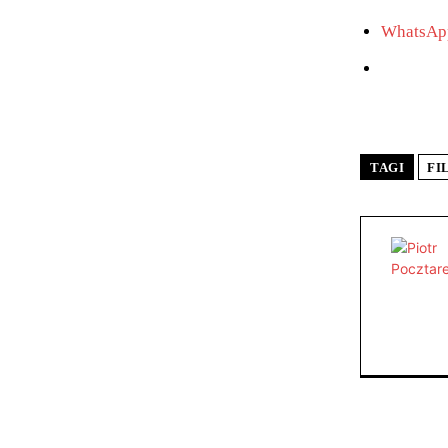
WhatsAp
TAGI
FI