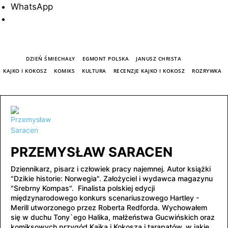
WhatsApp
TAGI
DZIEŃ ŚMIECHAŁY
EGMONT POLSKA
JANUSZ CHRISTA
KAJKO I KOKOSZ
KOMIKS
KULTURA
RECENZJE KAJKO I KOKOSZ
ROZRYWKA
PRZEMYSŁAW SARACEN
Dziennikarz, pisarz i człowiek pracy najemnej. Autor książki
"Dzikie historie: Norwegia". Założyciel i wydawca magazynu
"Srebrny Kompas". Finalista polskiej edycji
międzynarodowego konkurs scenariuszowego Hartley -
Merill utworzonego przez Roberta Redforda. Wychowałem
się w duchu Tony`ego Halika, małżeństwa Gucwińskich oraz
komiksowych przygód Kajka i Kokosza i tarapatów, w jakie