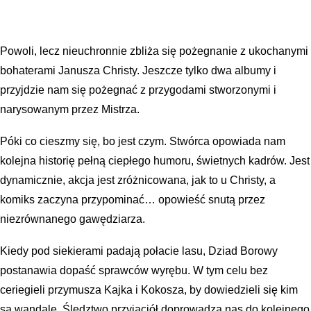
Powoli, lecz nieuchronnie zbliża się pożegnanie z ukochanymi
bohaterami Janusza Christy. Jeszcze tylko dwa albumy i
przyjdzie nam się pożegnać z przygodami stworzonymi i
narysowanym przez Mistrza.
Póki co cieszmy się, bo jest czym. Stwórca opowiada nam
kolejna historię pełną ciepłego humoru, świetnych kadrów. Jest
dynamicznie, akcja jest zróżnicowana, jak to u Christy, a
komiks zaczyna przypominać… opowieść snutą przez
niezrównanego gawędziarza.
Kiedy pod siekierami padają połacie lasu, Dziad Borowy
postanawia dopaść sprawców wyrębu. W tym celu bez
ceriegieli przymusza Kajka i Kokosza, by dowiedzieli się kim
są wandale. Śledztwo przyjaciół doprowadza nas do kolejnego