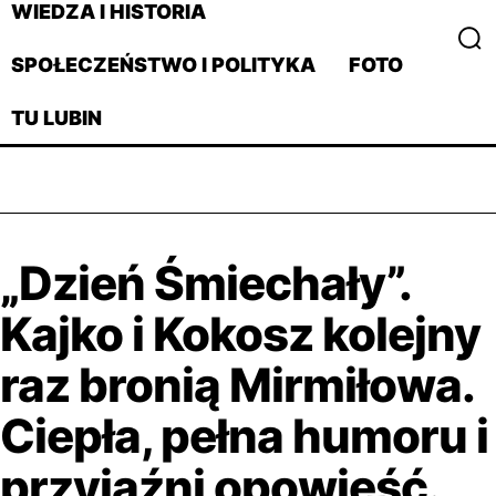
WIEDZA I HISTORIA
SPOŁECZEŃSTWO I POLITYKA
FOTO
TU LUBIN
„Dzień Śmiechały”.
Kajko i Kokosz kolejny
raz bronią Mirmiłowa.
Ciepła, pełna humoru i
przyjaźni opowieść.