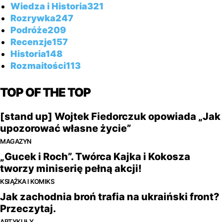
Wiedza i Historia
321
Rozrywka
247
Podróże
209
Recenzje
157
Historia
148
Rozmaitości
113
TOP OF THE TOP
[stand up] Wojtek Fiedorczuk opowiada „Jak
upozorować własne życie”
MAGAZYN
„Gucek i Roch”. Twórca Kajka i Kokosza
tworzy miniserię pełną akcji!
KSIĄŻKA I KOMIKS
Jak zachodnia broń trafia na ukraiński front?
Przeczytaj.
ARTYKUŁY