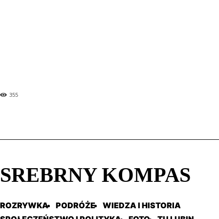
kiedykolwiek
Nolan nie umie w kobiety, czyli jak spłycić
Odyseję
Khaby Lame. Historia najpopularniejszego
TikTokera na świecie!
355
SREBRNY KOMPAS
ROZRYWKA
PODRÓŻE
WIEDZA I HISTORIA