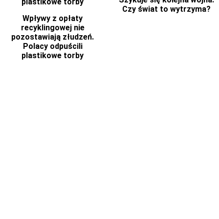
Czy świat to wytrzyma?
Wpływy z opłaty
recyklingowej nie
pozostawiają złudzeń.
Polacy odpuścili
plastikowe torby
INNE TEGO AUTORA
Donald Trump, czyli zarażenie zwykłym złem
Wielka Brytania buduje myśliwiec z Japonią i
Włochami
„Sztuczna inteligencja” 25 lat później: film
Spielberga, który budzi większe obawy niż