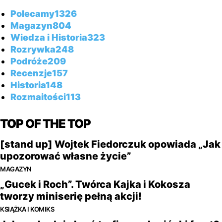
Polecamy
1326
Magazyn
804
Wiedza i Historia
323
Rozrywka
248
Podróże
209
Recenzje
157
Historia
148
Rozmaitości
113
TOP OF THE TOP
[stand up] Wojtek Fiedorczuk opowiada „Jak
upozorować własne życie”
MAGAZYN
„Gucek i Roch”. Twórca Kajka i Kokosza
tworzy miniserię pełną akcji!
KSIĄŻKA I KOMIKS